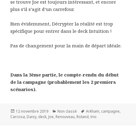
se trouve Joe est toujours intéressant, et encore
plus s’il s’agit d’un carrefour.
Bien évidemment, Décrypter la réalité est trop
spécifique pour entrer dans le deck Intuition !
Pas de changement pour la main de départ idéale.
Dans la 3ème partie, le compte-rendu du début
de la campagne (probablement les 2 premiers
scénarios).
Publié
Catégories
Mots-
12 novembre 2019
Non classé
Arkham
,
campagne
,
le
clés
Carcosa
,
Daisy
,
deck
,
Joe
,
Renouveau
,
Roland
,
trio