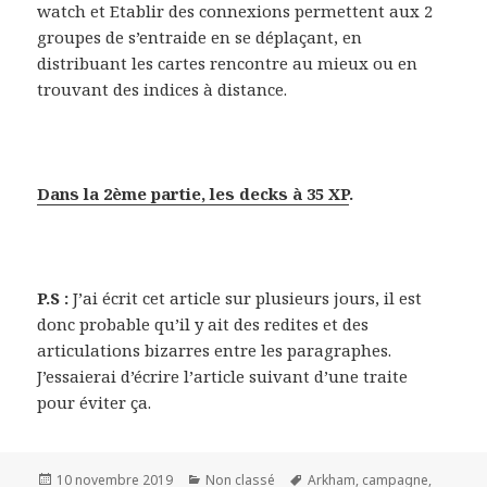
watch et Etablir des connexions permettent aux 2
groupes de s’entraide en se déplaçant, en
distribuant les cartes rencontre au mieux ou en
trouvant des indices à distance.
Dans la 2ème partie, les decks à 35 XP
.
P.S :
J’ai écrit cet article sur plusieurs jours, il est
donc probable qu’il y ait des redites et des
articulations bizarres entre les paragraphes.
J’essaierai d’écrire l’article suivant d’une traite
pour éviter ça.
Publié
Catégories
Mots-
10 novembre 2019
Non classé
Arkham
,
campagne
,