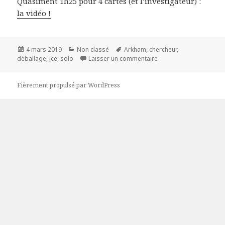
Quasiment 1h25 pour 4 cartes (et l’investigateur) :
la vidéo !
Publié
Catégories
Mots-
4 mars 2019
Non classé
Arkham
,
chercheur
,
le
clés
sur Déballage 002 : Joe
déballage
,
jce
,
solo
Laisser un commentaire
Fièrement propulsé par WordPress