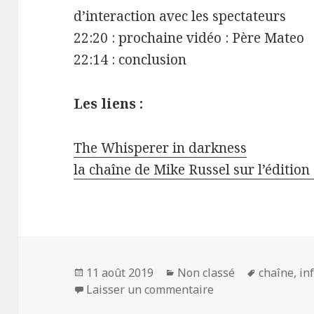
d’interaction avec les spectateurs
22:20 : prochaine vidéo : Père Mateo
22:14 : conclusion
Les liens :
The Whisperer in darkness
la chaîne de Mike Russel sur l’édition
Publié
Catégories
Mots-
11 août 2019
Non classé
chaîne
,
in
le
sur Les infos sur l
clés
Laisser un commentaire