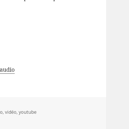
 audio
fo
,
vidéo
,
youtube
a chaîne 01 (11/08/2019)