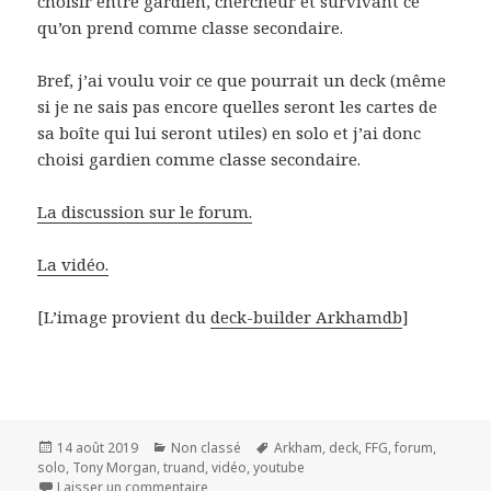
choisir entre gardien, chercheur et survivant ce
qu’on prend comme classe secondaire.
Bref, j’ai voulu voir ce que pourrait un deck (même
si je ne sais pas encore quelles seront les cartes de
sa boîte qui lui seront utiles) en solo et j’ai donc
choisi gardien comme classe secondaire.
La discussion sur le forum.
La vidéo.
[L’image provient du
deck-builder Arkhamdb
]
Publié
Catégories
Mots-
14 août 2019
Non classé
Arkham
,
deck
,
FFG
,
forum
,
le
clés
solo
,
Tony Morgan
,
truand
,
vidéo
,
youtube
sur Un deck solo pour Tony Morgan (version b
Laisser un commentaire