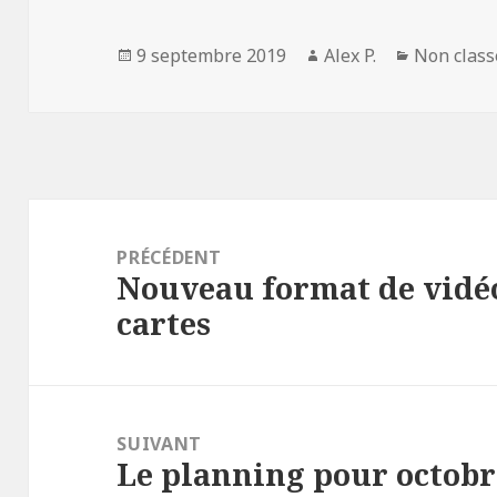
Publié
Auteur
Catégorie
9 septembre 2019
Alex P.
Non class
le
Navigation
de
PRÉCÉDENT
Nouveau format de vidéo 
l’article
Article
cartes
précédent :
SUIVANT
Le planning pour octobr
Article