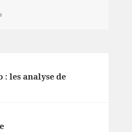
s
é
: les analyse de
e