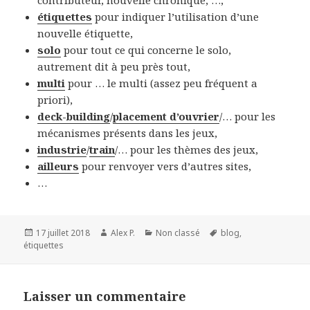
contributeur, nouvelle chronique, …,
étiquettes
pour indiquer l’utilisation d’une
nouvelle étiquette,
solo
pour tout ce qui concerne le solo,
autrement dit à peu près tout,
multi
pour … le multi (assez peu fréquent a
priori),
deck-building
/
placement d’ouvrier
/… pour les
mécanismes présents dans les jeux,
industrie
/
train
/… pour les thèmes des jeux,
ailleurs
pour renvoyer vers d’autres sites,
…
Publié
Auteur
Catégories
Mots-
17 juillet 2018
Alex P.
Non classé
blog
,
le
clés
étiquettes
Laisser un commentaire