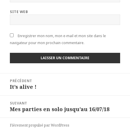
SITE WEB
Enregistrer mon nom, mon e-mail et mon site dans le
navigateur pour mon prochain commentaire.
Navigation
PRÉCÉDENT
de
It’s alive !
Article
l’article
précédent :
SUIVANT
Mes parties en solo jusqu’au 16/07/18
Article
suivant :
Fièrement propulsé par WordPress